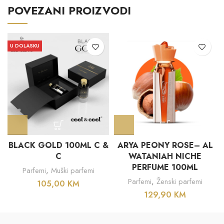
POVEZANI PROIZVODI
U DOLASKU
BLACK GOLD 100ML C &
ARYA PEONY ROSE– AL
C
WATANIAH NICHE
PERFUME 100ML
Parfemi
,
Muški parfemi
Parfemi
,
Ženski parfemi
105,00
KM
129,90
KM