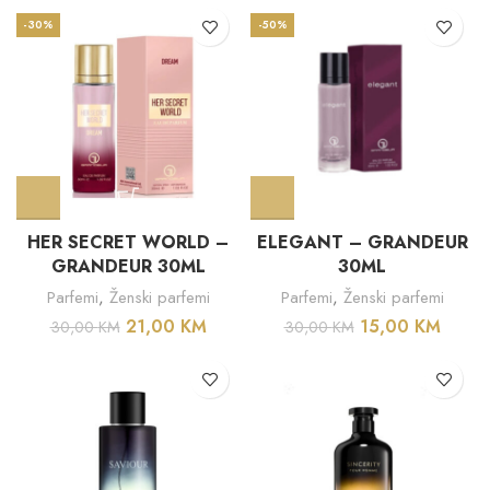
-30%
-50%
HER SECRET WORLD –
ELEGANT – GRANDEUR
GRANDEUR 30ML
30ML
Parfemi
,
Ženski parfemi
Parfemi
,
Ženski parfemi
21,00
KM
15,00
KM
30,00
KM
30,00
KM