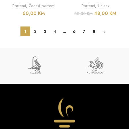
Parfemi
,
Ženski parfemi
Parfemi
,
Unisex
60,00
KM
48,00
KM
60,00
KM
1
2
3
4
…
6
7
8
→