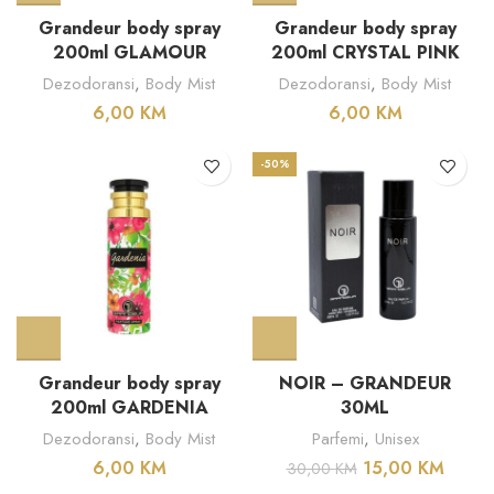
Grandeur body spray
Grandeur body spray
200ml GLAMOUR
200ml CRYSTAL PINK
Dezodoransi
,
Body Mist
Dezodoransi
,
Body Mist
6,00
KM
6,00
KM
-50%
Grandeur body spray
NOIR – GRANDEUR
200ml GARDENIA
30ML
Dezodoransi
,
Body Mist
Parfemi
,
Unisex
6,00
KM
15,00
KM
30,00
KM