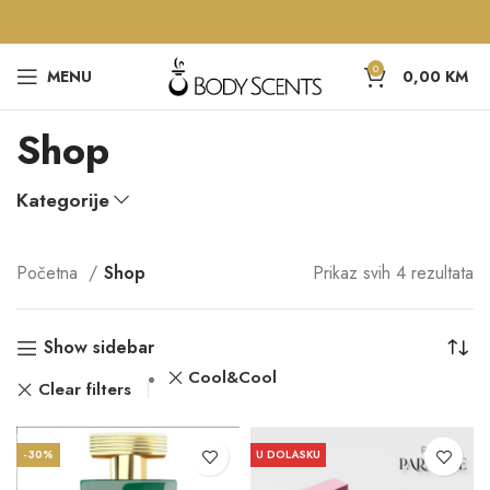
0
MENU
0,00
KM
Shop
Kategorije
Početna
Shop
Prikaz svih 4 rezultata
Show sidebar
Cool&Cool
Clear filters
-30%
U DOLASKU