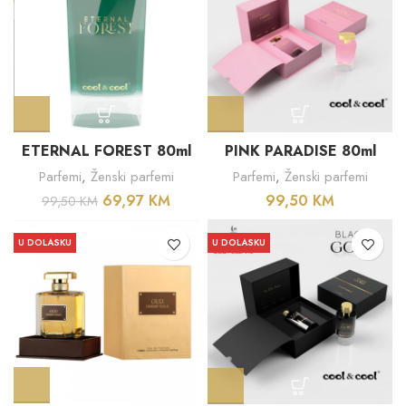
ETERNAL FOREST 80ml
PINK PARADISE 80ml
Parfemi
,
Ženski parfemi
Parfemi
,
Ženski parfemi
69,97
KM
99,50
KM
99,50
KM
U DOLASKU
U DOLASKU