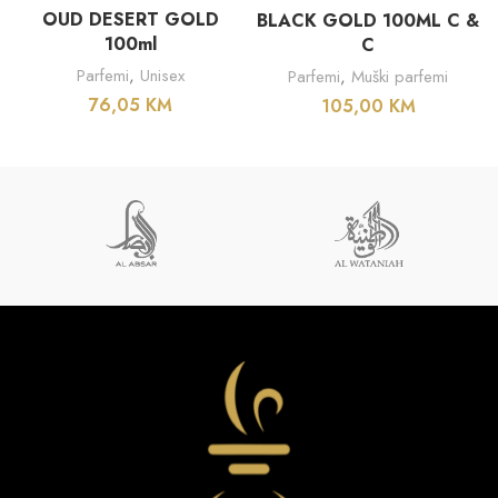
OUD DESERT GOLD
BLACK GOLD 100ML C &
100ml
C
Parfemi
,
Unisex
Parfemi
,
Muški parfemi
76,05
KM
105,00
KM