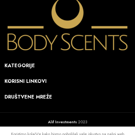
KATEGORIJE
KORISNI LINKOVI
DRUŠTVENE MREŽE
Alif Investments
2023
Koristimo kolačiće kako bismo poboljšali vaše iskustvo na našoj web