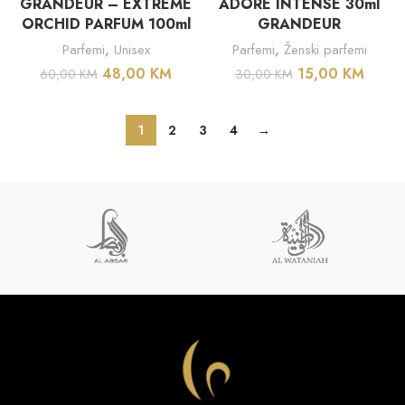
GRANDEUR – EXTREME
ADORE INTENSE 30ml
ORCHID PARFUM 100ml
GRANDEUR
Parfemi
,
Unisex
Parfemi
,
Ženski parfemi
48,00
KM
15,00
KM
60,00
KM
30,00
KM
1
2
3
4
→