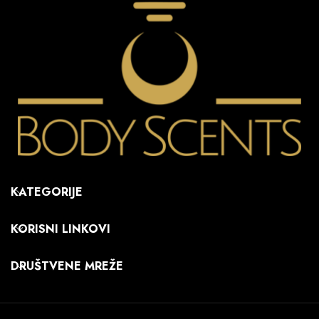
KATEGORIJE
KORISNI LINKOVI
DRUŠTVENE MREŽE