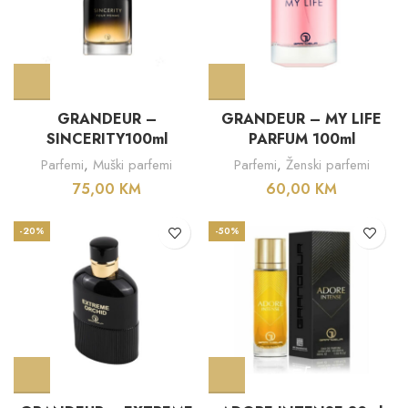
GRANDEUR –
GRANDEUR – MY LIFE
SINCERITY100ml
PARFUM 100ml
Parfemi
,
Muški parfemi
Parfemi
,
Ženski parfemi
75,00
KM
60,00
KM
-20%
-50%