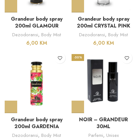
Grandeur body spray
Grandeur body spray
200ml GLAMOUR
200ml CRYSTAL PINK
Dezodoransi
,
Body Mist
Dezodoransi
,
Body Mist
6,00
KM
6,00
KM
-50%
Grandeur body spray
NOIR – GRANDEUR
200ml GARDENIA
30ML
Dezodoransi
,
Body Mist
Parfemi
,
Unisex