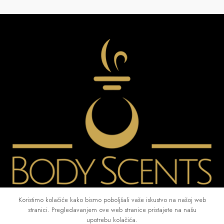
Koristimo kolačiće kako bismo poboljšali vaše iskustvo na našoj web
KATEGORIJE
stranici. Pregledavanjem ove web stranice pristajete na našu
upotrebu kolačića.