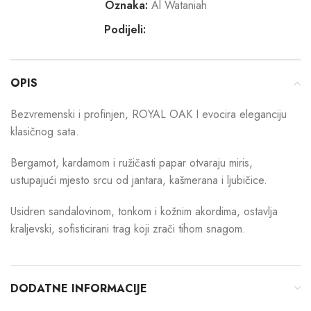
Oznaka:
Al Wataniah
Podijeli:
OPIS
Bezvremenski i profinjen, ROYAL OAK I evocira eleganciju
klasičnog sata.
Bergamot, kardamom i ružičasti papar otvaraju miris,
ustupajući mjesto srcu od jantara, kašmerana i ljubičice.
Usidren sandalovinom, tonkom i kožnim akordima, ostavlja
kraljevski, sofisticirani trag koji zrači tihom snagom.
DODATNE INFORMACIJE