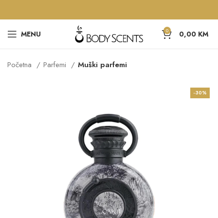
0
MENU
0,00
KM
Početna
Parfemi
Muški parfemi
-30%