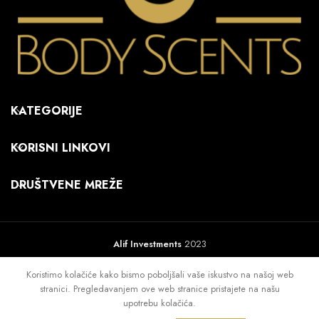
KATEGORIJE
KORISNI LINKOVI
DRUŠTVENE MREŽE
Alif Investments
2023
Koristimo kolačiće kako bismo poboljšali vaše iskustvo na našoj web
stranici. Pregledavanjem ove web stranice pristajete na našu
upotrebu kolačića.
0