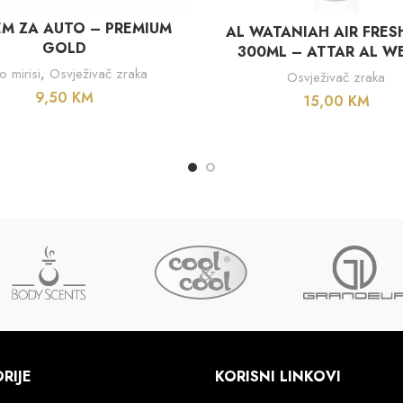
DODAJ U KORPU
DODAJ U KORPU
EM ZA AUTO – PREMIUM
AL WATANIAH AIR FRES
GOLD
300ML – ATTAR AL W
o mirisi
,
Osvježivač zraka
Osvježivač zraka
9,50
KM
15,00
KM
RIJE
KORISNI LINKOVI