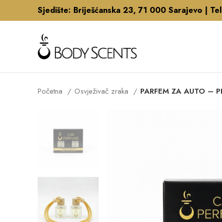
Sjedište: Briješćanska 23, 71 000 Sarajevo |
Te
Početna
Osvježivač zraka
PARFEM ZA AUTO – P