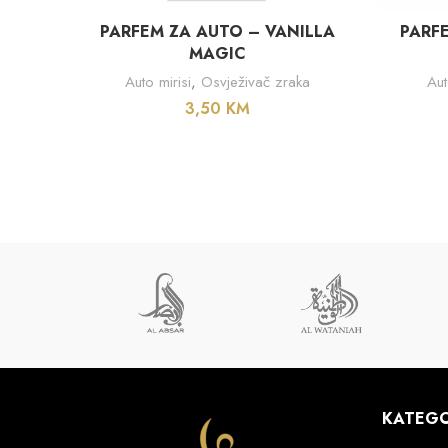
DODAJ U KORPU
PARFEM ZA AUTO – VANILLA
PARF
MAGIC
Auto mirisi
,
Osvježivač zraka
Aut
3,50
KM
KATEGO