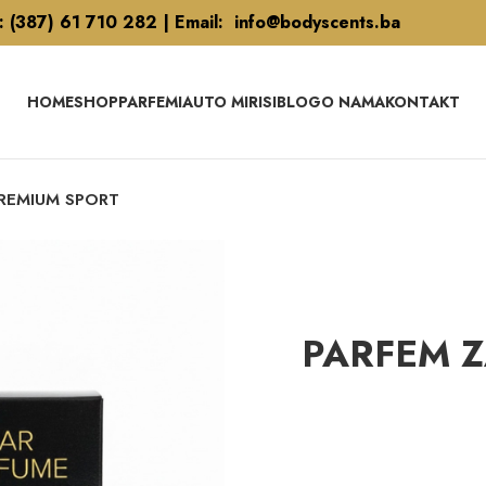
l: (387) 61 710 282 | Email: info@bodyscents.ba
HOME
SHOP
PARFEMI
AUTO MIRISI
BLOG
O NAMA
KONTAKT
REMIUM SPORT
PARFEM Z