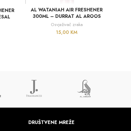
DODAJ U KORPU
PAR
AL WATANIAH AIR FRESHENER
HENER
300ML – DURRAT AL AROOS
ESAL
A
Osvježivač zraka
15,00
KM
DRUŠTVENE MREŽE