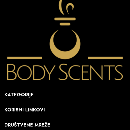
KATEGORIJE
KORISNI LINKOVI
DRUŠTVENE MREŽE