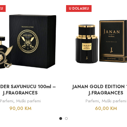
KU
U DOLASKU
PROČITAJ VIŠE
PROČITAJ VIŠE
DER SAVUNUCU 100ml –
JANAN GOLD EDITION 
J.FRAGRANCES
J.FRAGRANCES
Parfemi
,
Muški parfemi
Parfemi
,
Muški parfemi
90,00
KM
60,00
KM