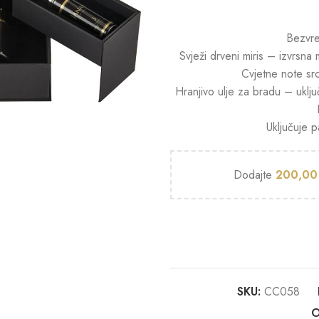
Bezvre
Svježi drveni miris – izvrsn
Cvjetne note src
Hranjivo ulje za bradu – uklj
Uključuje p
Dodajte
200,0
SKU:
CC058
O