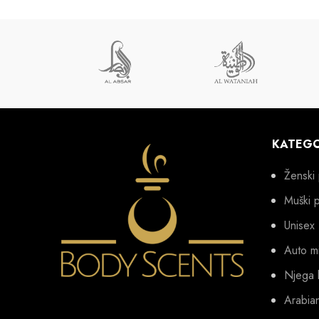
KATEGO
Ženski 
Muški 
Unisex
Auto mi
Njega 
Arabia