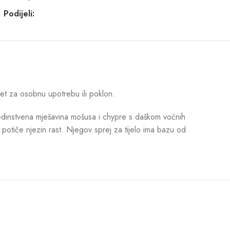
Podijeli:
et za osobnu upotrebu ili poklon.
jedinstvena mješavina mošusa i chypre s daškom voćnih
i potiče njezin rast. Njegov sprej za tijelo ima bazu od