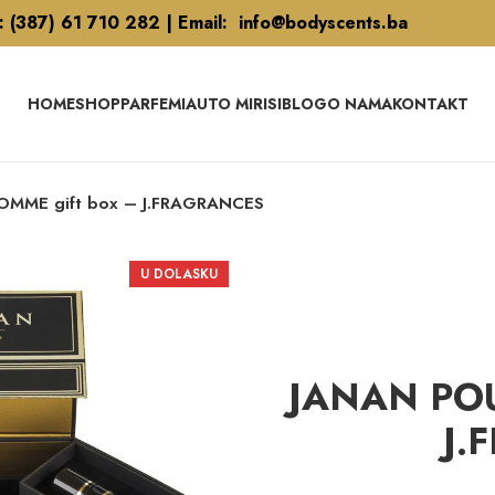
l: (387) 61 710 282 | Email: info@bodyscents.ba
HOME
SHOP
PARFEMI
AUTO MIRISI
BLOG
O NAMA
KONTAKT
MME gift box – J.FRAGRANCES
U DOLASKU
JANAN POU
J.