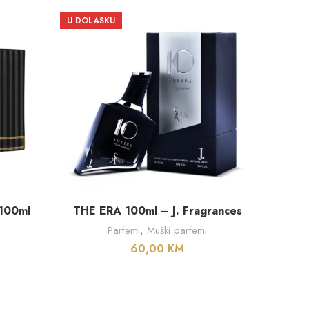
U DOLASKU
PROČITAJ VIŠE
100ml
THE ERA 100ml – J. Fragrances
TRIB
Parfemi
,
Muški parfemi
60,00
KM