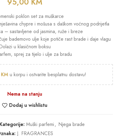
95,00
KM
menski poklon set za muškarce
a mješavina chypre i mošusa s daškom voćnog podrijetla
a – sastavljene od jasmina, ruže i breze
učuje bademovo ulje koje potiče rast brade i daje vlagu
Dolazi u klasičnom boksu
arfem, sprej za tijelo i ulje za bradu
0
KM
u korpu i ostvarite besplatnu dostavu!
Nema na stanju
Dodaj u wishlistu
Kategorije:
Muški parfemi
,
Njega brade
znaka:
J. FRAGRANCES