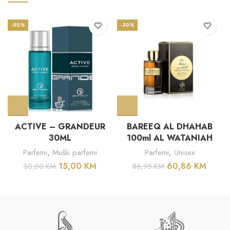
-50%
-30%
ACTIVE – GRANDEUR
BAREEQ AL DHAHAB
30ML
100ml AL WATANIAH
Parfemi
,
Muški parfemi
Parfemi
,
Unisex
15,00
KM
60,86
KM
30,00
KM
86,95
KM