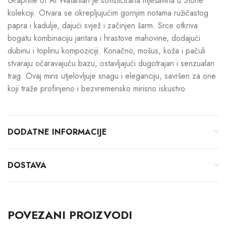
Graphite of Al Wataniah je sofisticirana mješavina u Stone
kolekciji. Otvara se okrepljujućim gornjim notama ružičastog
papra i kadulje, dajući svjež i začinjen šarm. Srce otkriva
bogatu kombinaciju jantara i hrastove mahovine, dodajući
dubinu i toplinu kompoziciji. Konačno, mošus, koža i pačuli
stvaraju očaravajuću bazu, ostavljajući dugotrajan i senzualan
trag. Ovaj miris utjelovljuje snagu i eleganciju, savršen za one
koji traže profinjeno i bezvremensko mirisno iskustvo.
DODATNE INFORMACIJE
DOSTAVA
POVEZANI PROIZVODI