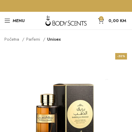
0
MENU
0,00
KM
Početna
Parfemi
Unisex
-30%