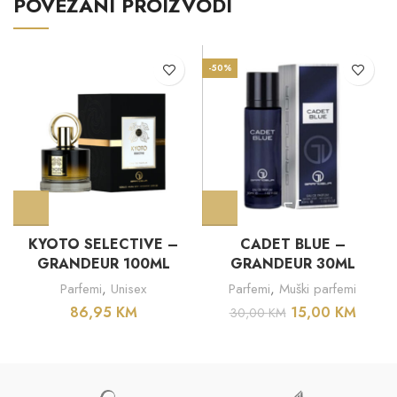
POVEZANI PROIZVODI
-50%
KYOTO SELECTIVE –
CADET BLUE –
GRANDEUR 100ML
GRANDEUR 30ML
Parfemi
,
Unisex
Parfemi
,
Muški parfemi
86,95
KM
15,00
KM
30,00
KM