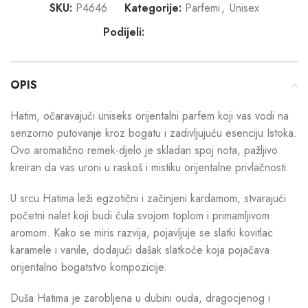
SKU:
P4646
Kategorije:
Parfemi
,
Unisex
Podijeli:
OPIS
Hatim, očaravajući uniseks orijentalni parfem koji vas vodi na
senzorno putovanje kroz bogatu i zadivljujuću esenciju Istoka.
Ovo aromatično remek-djelo je skladan spoj nota, pažljivo
kreiran da vas uroni u raskoš i mistiku orijentalne privlačnosti.
U srcu Hatima leži egzotični i začinjeni kardamom, stvarajući
početni nalet koji budi čula svojom toplom i primamljivom
aromom. Kako se miris razvija, pojavljuje se slatki kovitlac
karamele i vanile, dodajući dašak slatkoće koja pojačava
orijentalno bogatstvo kompozicije.
Duša Hatima je zarobljena u dubini ouda, dragocjenog i