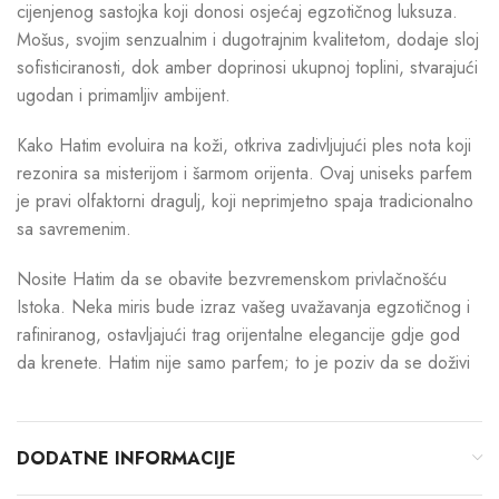
cijenjenog sastojka koji donosi osjećaj egzotičnog luksuza.
Mošus, svojim senzualnim i dugotrajnim kvalitetom, dodaje sloj
sofisticiranosti, dok amber doprinosi ukupnoj toplini, stvarajući
ugodan i primamljiv ambijent.
Kako Hatim evoluira na koži, otkriva zadivljujući ples nota koji
rezonira sa misterijom i šarmom orijenta. Ovaj uniseks parfem
je pravi olfaktorni dragulj, koji neprimjetno spaja tradicionalno
sa savremenim.
Nosite Hatim da se obavite bezvremenskom privlačnošću
Istoka. Neka miris bude izraz vašeg uvažavanja egzotičnog i
rafiniranog, ostavljajući trag orijentalne elegancije gdje god
da krenete. Hatim nije samo parfem; to je poziv da se doživi
DODATNE INFORMACIJE