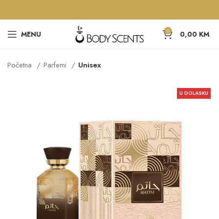
0
MENU
0,00
KM
Početna
Parfemi
Unisex
U DOLASKU