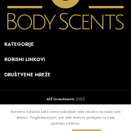
KATEGORIJE
KORISNI LINKOVI
DRUŠTVENE MREŽE
Alif Investments
2023
Koristimo kolačiće kako bismo poboljšali vaše iskustvo na našoj web
stranici. Pregledavanjem ove web stranice pristajete na našu
upotrebu kolačića.
0