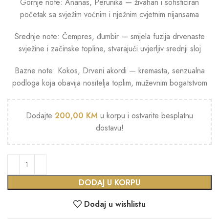
Gornje note: Ananas, Perunika — živahan i sofisticiran
početak sa svježim voćnim i nježnim cvjetnim nijansama
Srednje note: Čempres, đumbir — smjela fuzija drvenaste
svježine i začinske topline, stvarajući uvjerljiv srednji sloj
Bazne note: Kokos, Drveni akordi — kremasta, senzualna
podloga koja obavija nositelja toplim, muževnim bogatstvom
Dodajte
200,00
KM
u korpu i ostvarite besplatnu
dostavu!
DODAJ U KORPU
Dodaj u wishlistu