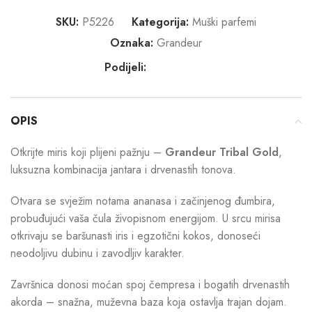
SKU:
P5226
Kategorija:
Muški parfemi
Oznaka:
Grandeur
Podijeli:
OPIS
Otkrijte miris koji plijeni pažnju –
Grandeur Tribal Gold
,
luksuzna kombinacija jantara i drvenastih tonova.
Otvara se svježim notama ananasa i začinjenog đumbira,
probuđujući vaša čula živopisnom energijom. U srcu mirisa
otkrivaju se baršunasti iris i egzotični kokos, donoseći
neodoljivu dubinu i zavodljiv karakter.
Završnica donosi moćan spoj čempresa i bogatih drvenastih
akorda – snažna, muževna baza koja ostavlja trajan dojam.