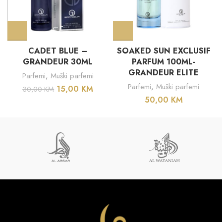
CADET BLUE –
SOAKED SUN EXCLUSIF
GRANDEUR 30ML
PARFUM 100ML-
GRANDEUR ELITE
Parfemi
,
Muški parfemi
Parfemi
,
Muški parfemi
15,00
KM
30,00
KM
50,00
KM